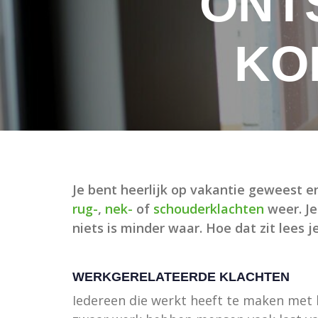
ONT
KO
Je bent heerlijk op vakantie geweest e
rug-
,
nek-
of
schouderklachten
weer. Je
niets is minder waar. Hoe dat zit lees 
WERKGERELATEERDE KLACHTEN
Iedereen die werkt heeft te maken met li