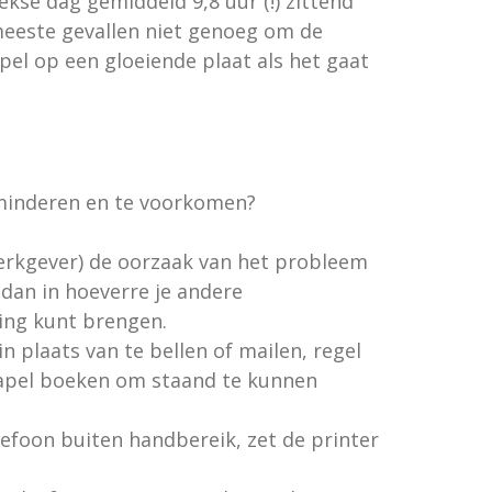
se dag gemiddeld 9,8 uur (!) zittend
e meeste gevallen niet genoeg om de
pel op een gloeiende plaat als het gaat
rminderen en te voorkomen?
werkgever) de oorzaak van het probleem
dan in hoeverre je andere
ing kunt brengen.
n plaats van te bellen of mailen, regel
stapel boeken om staand te kunnen
elefoon buiten handbereik, zet de printer