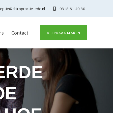
eptie@chiropractie-ede.nl
0318 61 40 30
ns
Contact
AFSPRAAK MAKEN
ERDE
OE