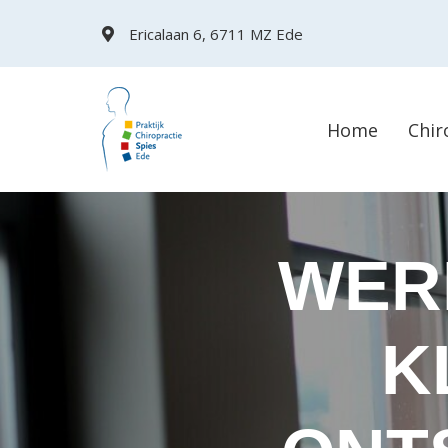
Skip
Skip
Ericalaan 6, 6711 MZ Ede
links
to
primary
navigation
Home
Chir
Skip
to
content
WER
K