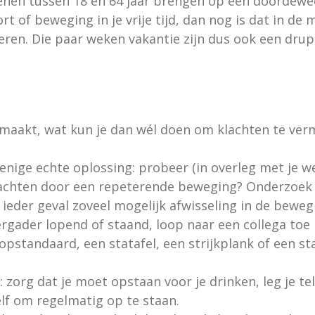
en tussen 18 en 64 jaar brengen op een doordeweek
ort of beweging in je vrije tijd, dan nog is dat in d
seren. Die paar weken vakantie zijn dus ook een drup
l maakt, wat kun je dan wél doen om klachten te ve
 enige echte oplossing: probeer (in overleg met je 
lachten door een repeterende beweging? Onderzoek 
eder geval zoveel mogelijk afwisseling in de beweg
rgader lopend of staand, loop naar een collega toe i
topstandaard, een statafel, een strijkplank of een 
: zorg dat je moet opstaan voor je drinken, leg je t
elf om regelmatig op te staan.