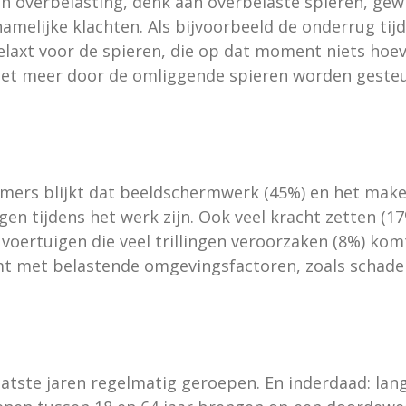
 overbelasting, denk aan overbelaste spieren, gewr
melijke klachten. Als bijvoorbeeld de onderrug tijde
 relaxt voor de spieren, die op dat moment niets hoe
ie niet meer door de omliggende spieren worden geste
emers blijkt dat beeldschermwerk (45%) en het mak
en tijdens het werk zijn. Ook veel kracht zetten (
oertuigen die veel trillingen veroorzaken (8%) komt
 met belastende omgevingsfactoren, zoals schadeli
aatste jaren regelmatig geroepen. En inderdaad: lang 