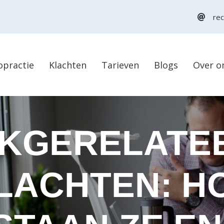
rec
opractie
Klachten
Tarieven
Blogs
Over o
KGERELATE
LACHTEN: H