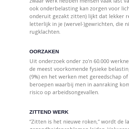
zwaar werk hebben mensen vaak last van
ook onderbelasting kan zorgen voor licha
onderuit gezakt zitten) lijkt dat lekker
letterlijk in je (wervel-)gewrichten, d
rugklachten.
OORZAKEN
Uit onderzoek onder zo’n 60.000 werkn
de meest voorkomende fysieke belasting
(9%) en het werken met gereedschap of v
beroepen waarbij men in aanraking komt
risico op arbeidsongevallen.
ZITTEND WERK
“Zitten is het nieuwe roken,” wordt de l