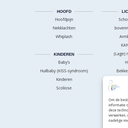
HOOFD
LI
Hoofdpijn
Scho
Nekklachten
bovenr
Whiplash
Armk
KAN
(Lage) 
KINDEREN
Baby’s
H
Huilbaby (KISS-syndroom)
Bekke
Kinderen
I
Scoliose
Om de beste
informatie 
deze techno
verwerken. 
nadelige in