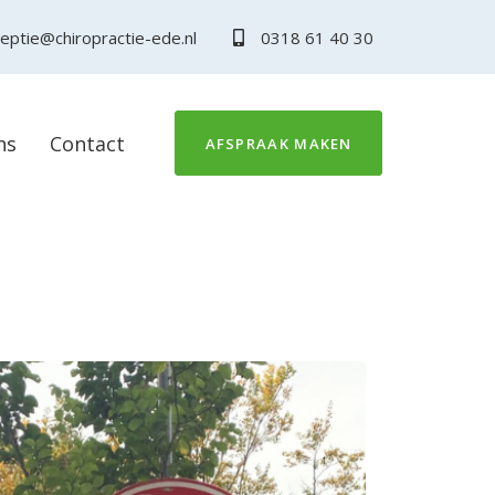
eptie@chiropractie-ede.nl
0318 61 40 30
ns
Contact
AFSPRAAK MAKEN