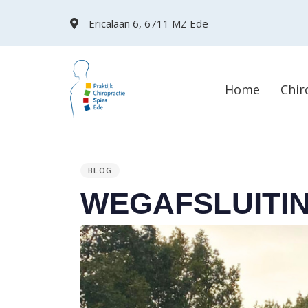
Skip
Skip
Ericalaan 6, 6711 MZ Ede
links
to
primary
navigation
Home
Chir
Skip
to
content
PUBLISHED
IN:
BLOG
WEGAFSLUITI