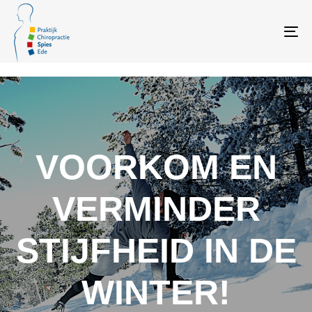
Skip
Skip
links
to
To
primary
navigation
Skip
to
content
VOORKOM EN
VERMINDER
STIJFHEID IN DE
WINTER!