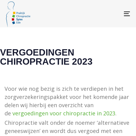
Skip
Skip
links
to
To
primary
navigation
Skip
to
VERGOEDINGEN
content
CHIROPRACTIE 2023
Voor wie nog bezig is zich te verdiepen in het
zorgverzekeringspakket voor het komende jaar
delen wij hierbij een overzicht van
de
vergoedingen voor chiropractie in 2023
.
Chiropractie valt onder de noemer ‘alternatieve
geneeswijzen’ en wordt dus vergoed met een