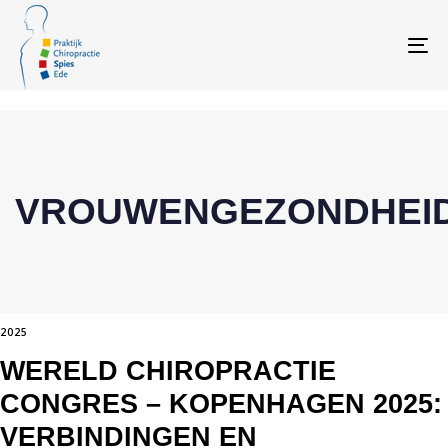
Skip
Skip
links
to
To
primary
navigation
Skip
to
content
VROUWENGEZONDHEI
TAGS
2025
WERELD CHIROPRACTIE
CONGRES – KOPENHAGEN 2025:
VERBINDINGEN EN