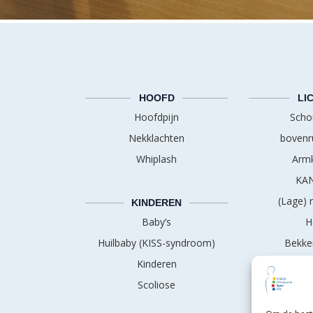
HOOFD
LI
Hoofdpijn
Scho
Nekklachten
bovenr
Whiplash
Armk
KAN
(Lage) 
KINDEREN
Baby’s
H
Huilbaby (KISS-syndroom)
Bekke
Kinderen
I
Scoliose