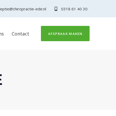
eptie@chiropractie-ede.nl
0318 61 40 30
ns
Contact
AFSPRAAK MAKEN
E