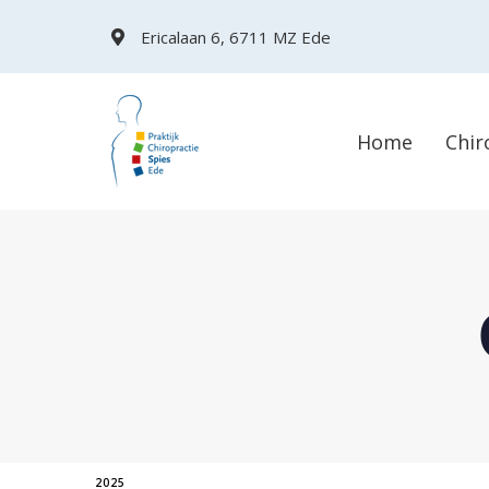
Skip
Skip
Ericalaan 6, 6711 MZ Ede
links
to
primary
navigation
Home
Chir
Skip
to
content
TAGS
2025