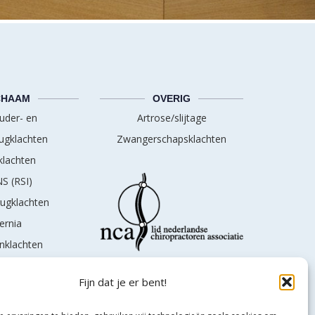
CHAAM
OVERIG
uder- en
Artrose/slijtage
ugklachten
Zwangerschapsklachten
lachten
S (RSI)
rugklachten
ernia
nklachten
schias
Fijn dat je er bent!