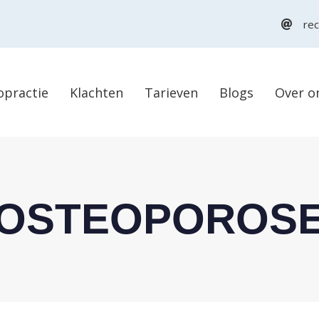
rec
opractie
Klachten
Tarieven
Blogs
Over o
OSTEOPOROS